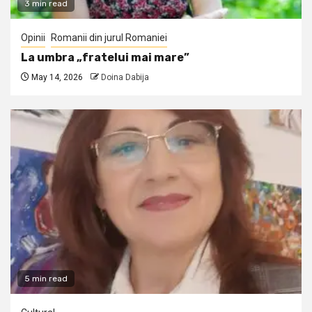
3 min read
Opinii
Romanii din jurul Romaniei
La umbra „fratelui mai mare”
May 14, 2026
Doina Dabija
5 min read