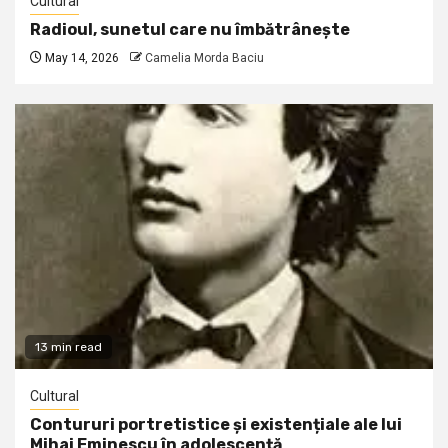
Cultural
Radioul, sunetul care nu îmbătrânește
May 14, 2026
Camelia Morda Baciu
13 min read
Cultural
Contururi portretistice și existențiale ale lui
Mihai Eminescu în adolescență