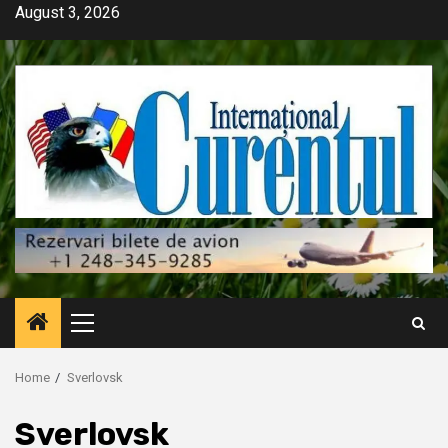
Skip
August 3, 2026
to
content
Primary
Menu
Home
Sverlovsk
Sverlovsk