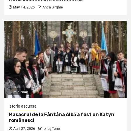
May 14, 2026
Anca Sirghie
4 min read
Istorie ascunsa
Masacrul de la Fântâna Albă a fost un Katyn
românesc!
April 27, 2026
Ionuţ Ţene