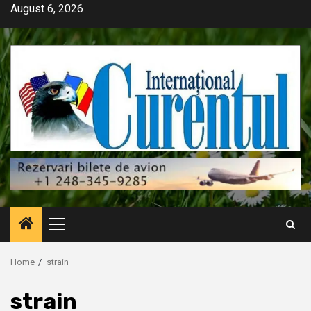
Skip
August 6, 2026
to
content
Primary
Menu
Home
strain
strain