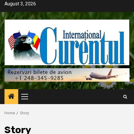
Skip
August 3, 2026
to
content
Primary
Menu
Home
Story
Story