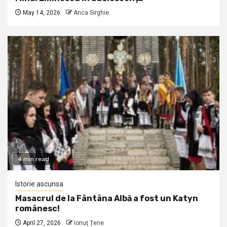
May 14, 2026
Anca Sirghie
4 min read
Istorie ascunsa
Masacrul de la Fântâna Albă a fost un Katyn
românesc!
April 27, 2026
Ionuţ Ţene