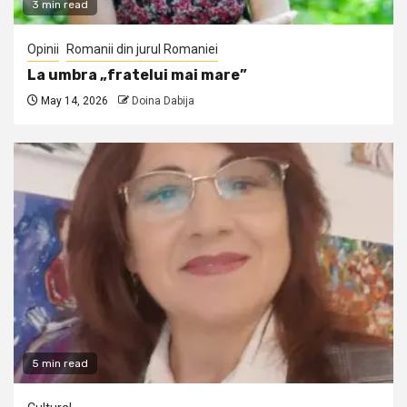
3 min read
Opinii
Romanii din jurul Romaniei
La umbra „fratelui mai mare”
May 14, 2026
Doina Dabija
5 min read