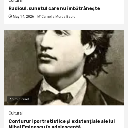
Cultural
Radioul, sunetul care nu îmbătrânește
May 14, 2026
Camelia Morda Baciu
13 min read
Cultural
Contururi portretistice și existențiale ale lui
Mihai Eminescu în adolescență