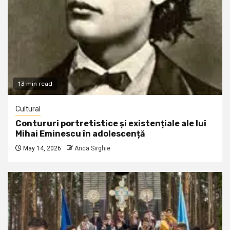
13 min read
Cultural
Contururi portretistice și existențiale ale lui
Mihai Eminescu în adolescență
May 14, 2026
Anca Sirghie