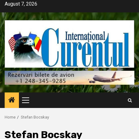
Skip
August 7, 2026
to
content
Primary
Menu
Home
Stefan Bocskay
Stefan Bocskay