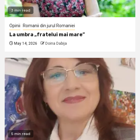
3 min read
Opinii
Romanii din jurul Romaniei
La umbra „fratelui mai mare”
May 14, 2026
Doina Dabija
5 min read