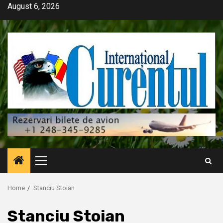
Skip
August 6, 2026
to
content
Primary
Menu
Home
Stanciu Stoian
Stanciu Stoian