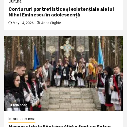
Cultural
Contururi portretistice și existențiale ale lui
Mihai Eminescu în adolescență
May 14, 2026
Anca Sirghie
4 min read
Istorie ascunsa
Masacrul de la Fântâna Albă a fost un Katyn