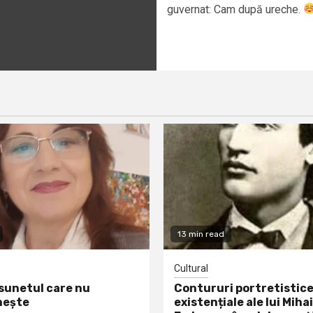
guvernat: Cam după ureche.
13 min read
Cultural
 sunetul care nu
Contururi portretistice
nește
existențiale ale lui Mihai