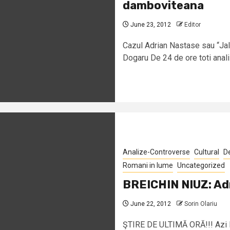
damboviteana
June 23, 2012
Editor
Cazul Adrian Nastase sau “Jal
Dogaru De 24 de ore toti analist
Analize-Controverse
Cultural
D
Romani in lume
Uncategorized
BREICHIN NIUZ: Adr
June 22, 2012
Sorin Olariu
ŞTIRE DE ULTIMĂ ORĂ!!! Azi 