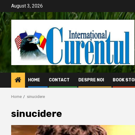
Skip
August 3, 2026
to
content
HOME
CONTACT
DESPRE NOI
BOOK STO
Home
sinucidere
sinucidere