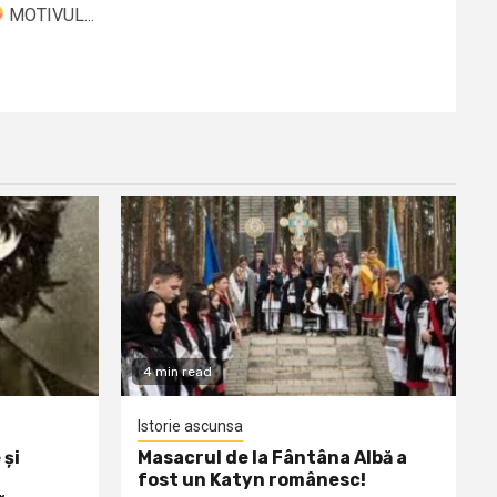
MOTIVUL...
4 min read
Istorie ascunsa
 și
Masacrul de la Fântâna Albă a
fost un Katyn românesc!