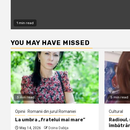
1 min read
YOU MAY HAVE MISSED
3 min read
5 min read
Opinii
Romanii din jurul Romaniei
Cultural
La umbra „fratelui mai mare”
Radioul,
îmbătrâ
May 14, 2026
Doina Dabija