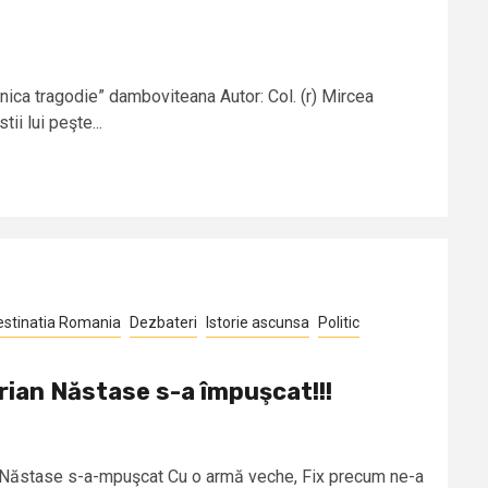
nica tragodie” damboviteana Autor: Col. (r) Mircea
ii lui peşte...
estinatia Romania
Dezbateri
Istorie ascunsa
Politic
ian Năstase s-a împuşcat!!!
Năstase s-a-mpuşcat Cu o armă veche, Fix precum ne-a