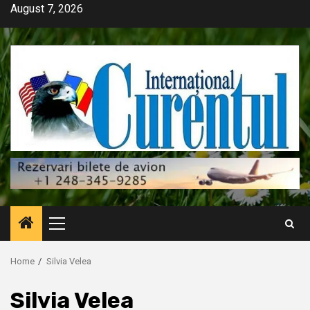
Skip
August 7, 2026
to
content
Primary
Menu
Home
Silvia Velea
Silvia Velea