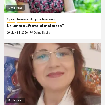
3 min read
Opinii
Romanii din jurul Romaniei
La umbra „fratelui mai mare”
May 14, 2026
Doina Dabija
5 min read