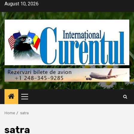
Skip
August 10, 2026
to
content
Primary
Menu
Home
satra
satra