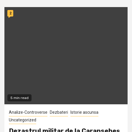
2
5 min read
Analize-Controverse
Dezbateri
Istorie ascunsa
Uncategorized
Dezastrul militar de la Caransebeş