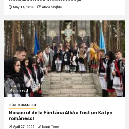
May 14, 2026
Anca Sirghie
4 min read
Istorie ascunsa
Masacrul de la Fântâna Albă a fost un Katyn
românesc!
April 27, 2026
Ionuţ Ţene