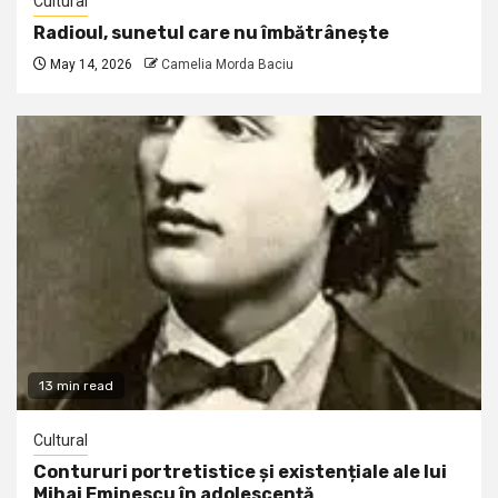
Cultural
Radioul, sunetul care nu îmbătrânește
May 14, 2026
Camelia Morda Baciu
13 min read
Cultural
Contururi portretistice și existențiale ale lui
Mihai Eminescu în adolescență