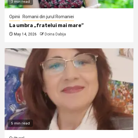
3 min read
Opinii
Romanii din jurul Romaniei
La umbra „fratelui mai mare”
May 14, 2026
Doina Dabija
5 min read