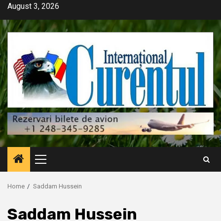
Skip
August 3, 2026
to
content
Primary
Menu
Home
Saddam Hussein
Saddam Hussein