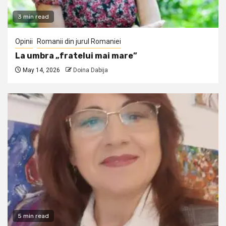
3 min read
Opinii
Romanii din jurul Romaniei
La umbra „fratelui mai mare”
May 14, 2026
Doina Dabija
5 min read