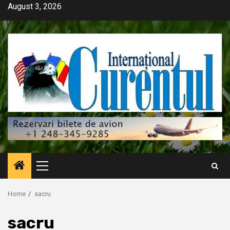
Skip
August 3, 2026
to
content
Primary
Menu
Home
sacru
sacru