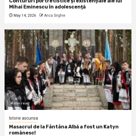
Contururi portretistice și existențiale ale lui
Mihai Eminescu în adolescență
May 14, 2026
Anca Sirghie
4 min read
Istorie ascunsa
Masacrul de la Fântâna Albă a fost un Katyn
românesc!