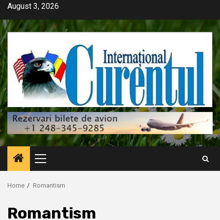
Skip
August 3, 2026
to
content
Primary
Menu
Home
Romantism
Romantism