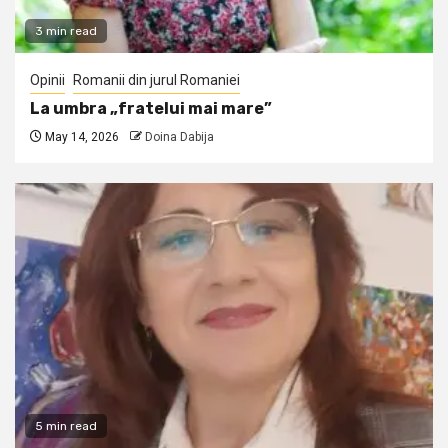
3 min read
Opinii
Romanii din jurul Romaniei
La umbra „fratelui mai mare”
May 14, 2026
Doina Dabija
5 min read