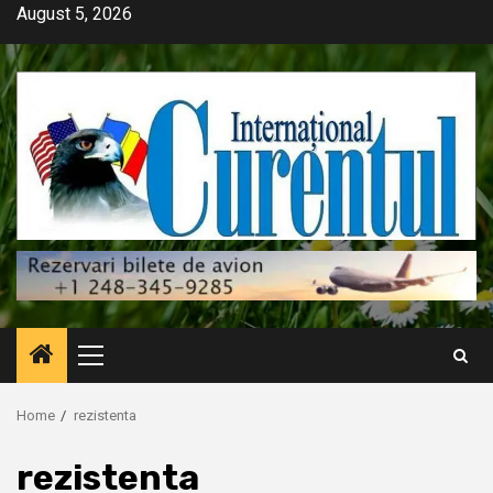
Skip
August 5, 2026
to
content
Primary
Menu
Home
rezistenta
rezistenta