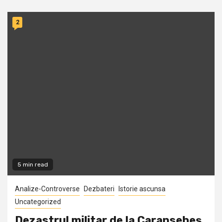
2
5 min read
Analize-Controverse
Dezbateri
Istorie ascunsa
Uncategorized
Dezastrul militar de la Caransebeş