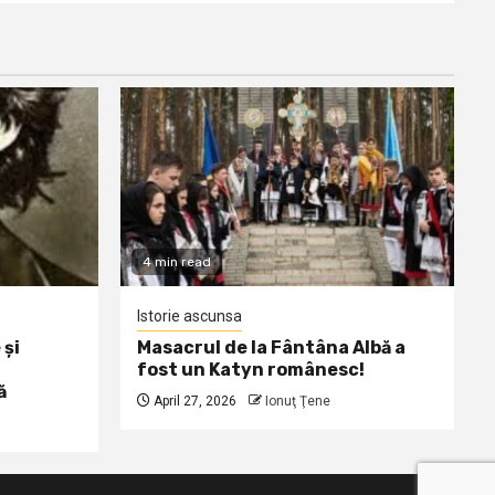
4 min read
Istorie ascunsa
 și
Masacrul de la Fântâna Albă a
fost un Katyn românesc!
ă
April 27, 2026
Ionuţ Ţene