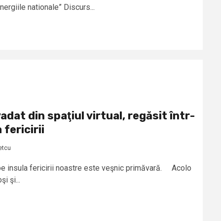
nergiile nationale” Discurs...
dat din spaţiul virtual, regăsit într-
fericirii
etcu
pe insula fericirii noastre este veşnic primăvară. Acolo
i şi...