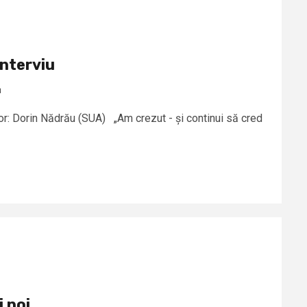
Interviu
u
tor: Dorin Nădrău (SUA) „Am crezut - și continui să cred
 noi