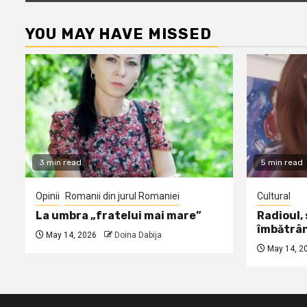
YOU MAY HAVE MISSED
3 min read
5 min read
Opinii
Romanii din jurul Romaniei
Cultural
La umbra „fratelui mai mare”
Radioul,
îmbătrâ
May 14, 2026
Doina Dabija
May 14, 2