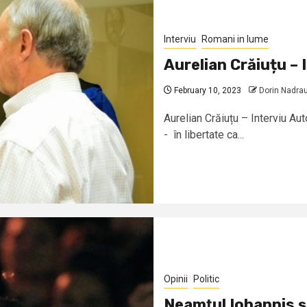
Interviu
Romani in lume
Aurelian Crăiuțu – 
February 10, 2023
Dorin Nadra
Aurelian Crăiuțu – Interviu Au
- în libertate ca...
Opinii
Politic
Neamţul Iohannis şi