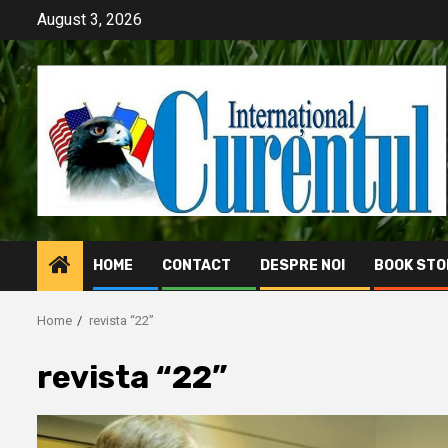
Skip
August 3, 2026
to
content
HOME
CONTACT
DESPRE NOI
BOOK STO
Home
revista “22”
revista “22”