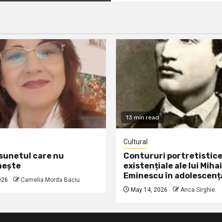
13 min read
Cultural
 sunetul care nu
Contururi portretistice
nește
existențiale ale lui Mihai
Eminescu în adolescenț
026
Camelia Morda Baciu
May 14, 2026
Anca Sirghie