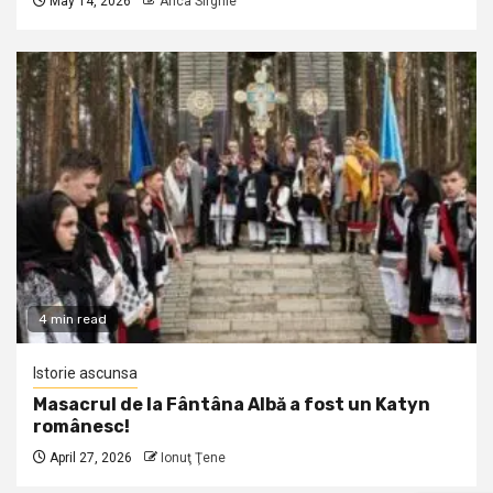
May 14, 2026
Anca Sirghie
4 min read
Istorie ascunsa
Masacrul de la Fântâna Albă a fost un Katyn
românesc!
April 27, 2026
Ionuţ Ţene