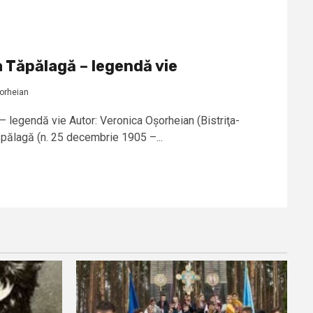
Tăpălagă – legendă vie
orheian
legendă vie Autor: Veronica Oșorheian (Bistriţa-
ălagă (n. 25 decembrie 1905 –...