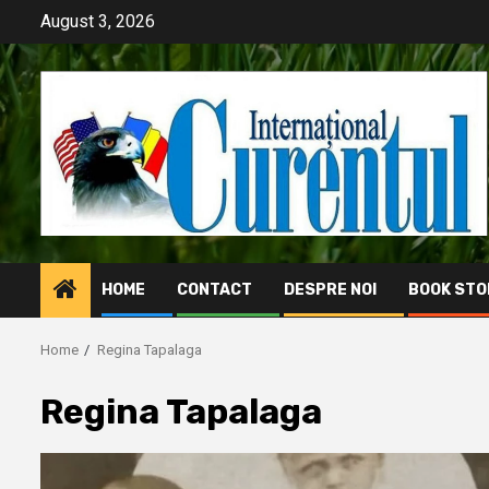
Skip
August 3, 2026
to
content
HOME
CONTACT
DESPRE NOI
BOOK STO
Home
Regina Tapalaga
Regina Tapalaga