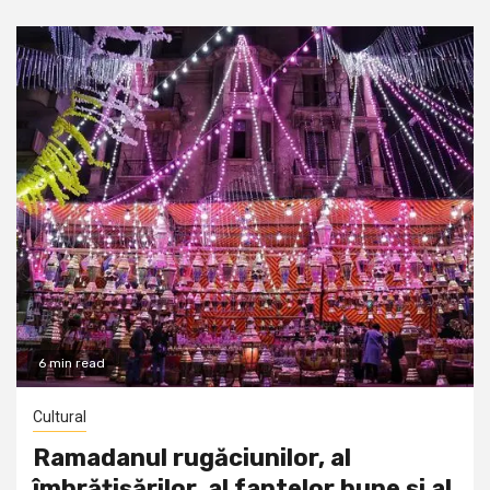
6 min read
Cultural
Ramadanul rugăciunilor, al
îmbrățișărilor, al faptelor bune și al