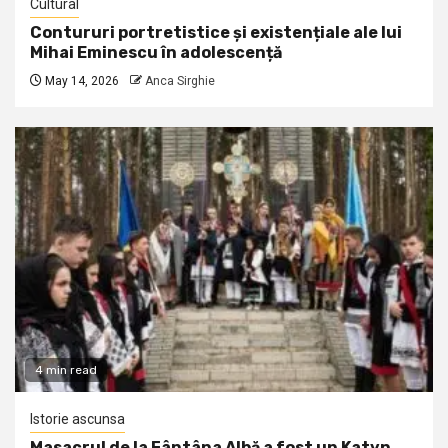
Cultural
Contururi portretistice și existențiale ale lui
Mihai Eminescu în adolescență
May 14, 2026
Anca Sirghie
4 min read
Istorie ascunsa
Masacrul de la Fântâna Albă a fost un Katyn