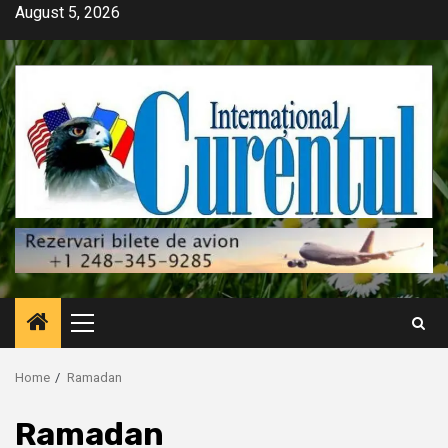
Skip
August 5, 2026
to
content
Primary
Menu
Home
Ramadan
Ramadan