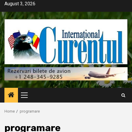
Skip
August 3, 2026
to
content
Primary
Menu
Home
programare
programare