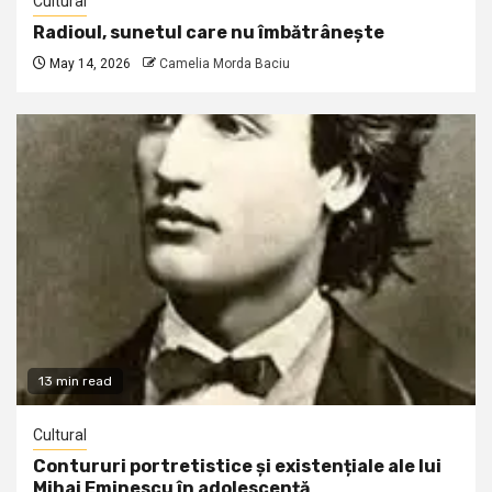
Cultural
Radioul, sunetul care nu îmbătrânește
May 14, 2026
Camelia Morda Baciu
13 min read
Cultural
Contururi portretistice și existențiale ale lui
Mihai Eminescu în adolescență