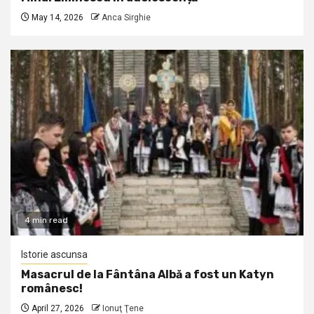
May 14, 2026
Anca Sirghie
4 min read
Istorie ascunsa
Masacrul de la Fântâna Albă a fost un Katyn
românesc!
April 27, 2026
Ionuţ Ţene