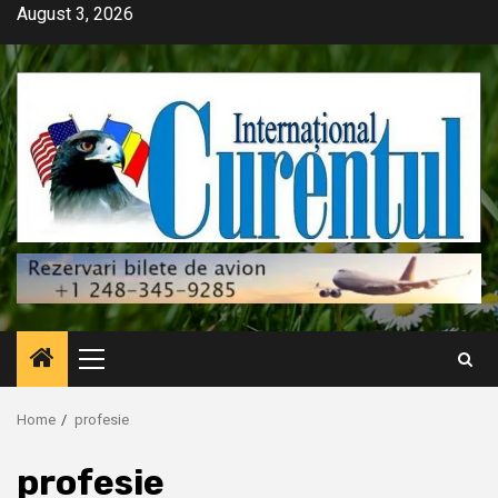
Skip
August 3, 2026
to
content
Primary
Menu
Home
profesie
profesie