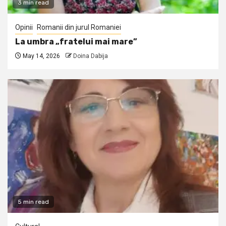
3 min read
Opinii
Romanii din jurul Romaniei
La umbra „fratelui mai mare”
May 14, 2026
Doina Dabija
5 min read