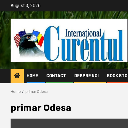
Skip
August 3, 2026
to
content
HOME
CONTACT
DESPRE NOI
BOOK STO
Home
primar Odesa
primar Odesa