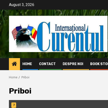
Skip
August 3, 2026
to
content
HOME
CONTACT
DESPRE NOI
BOOK STO
Home
Priboi
Priboi
7