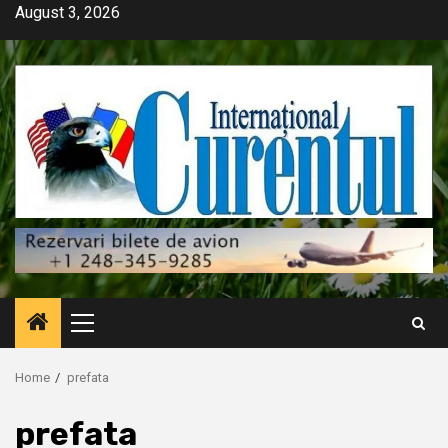
Skip
August 3, 2026
to
content
Primary
Menu
Home
prefata
prefata