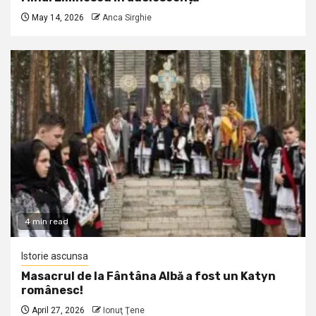
May 14, 2026
Anca Sirghie
4 min read
Istorie ascunsa
Masacrul de la Fântâna Albă a fost un Katyn
românesc!
April 27, 2026
Ionuţ Ţene