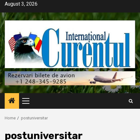
Skip
August 3, 2026
to
content
Primary
Menu
Home
postuniversitar
postuniversitar