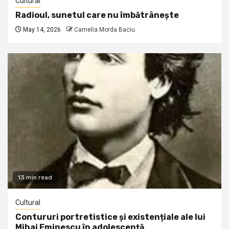
Cultural
Radioul, sunetul care nu îmbătrânește
May 14, 2026
Camelia Morda Baciu
13 min read
Cultural
Contururi portretistice și existențiale ale lui
Mihai Eminescu în adolescență