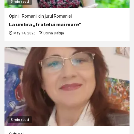
3 min read
Opinii
Romanii din jurul Romaniei
La umbra „fratelui mai mare”
May 14, 2026
Doina Dabija
5 min read