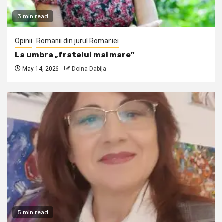
3 min read
Opinii
Romanii din jurul Romaniei
La umbra „fratelui mai mare”
May 14, 2026
Doina Dabija
5 min read