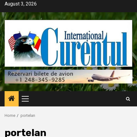
Skip
August 3, 2026
to
content
Primary
Menu
Home
portelan
portelan