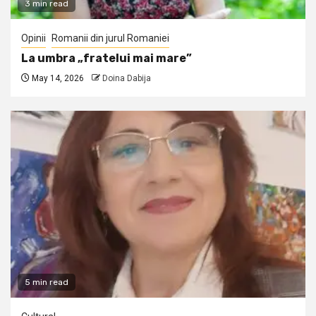
3 min read
Opinii
Romanii din jurul Romaniei
La umbra „fratelui mai mare”
May 14, 2026
Doina Dabija
5 min read