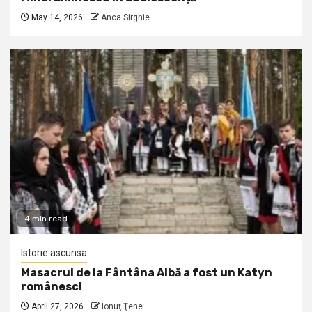
May 14, 2026
Anca Sirghie
4 min read
Istorie ascunsa
Masacrul de la Fântâna Albă a fost un Katyn
românesc!
April 27, 2026
Ionuţ Ţene