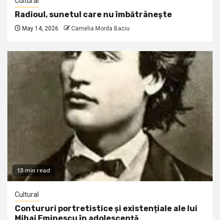
Cultural
Radioul, sunetul care nu îmbătrânește
May 14, 2026
Camelia Morda Baciu
13 min read
Cultural
Contururi portretistice și existențiale ale lui
Mihai Eminescu în adolescență