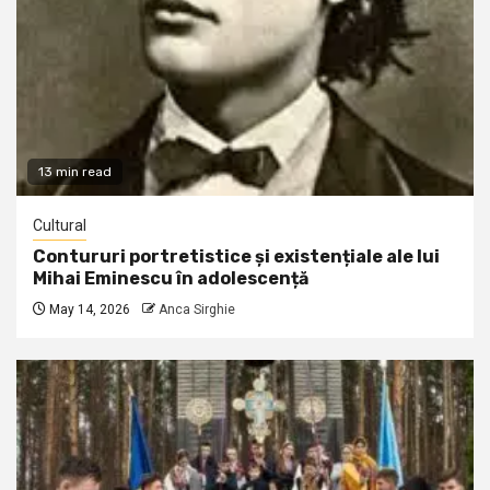
13 min read
Cultural
Contururi portretistice și existențiale ale lui
Mihai Eminescu în adolescență
May 14, 2026
Anca Sirghie