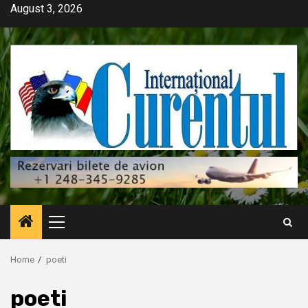
Skip
August 3, 2026
to
content
Primary
Menu
Home
poeti
poeti