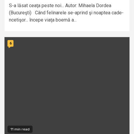
S-a lăsat ceaţa peste noi... Autor: Mihaela Dordea
(Bucureşti) Când felinarele se-aprind şi noaptea cade-
ncetişor... începe viaţa boemă a...
6
11 min read