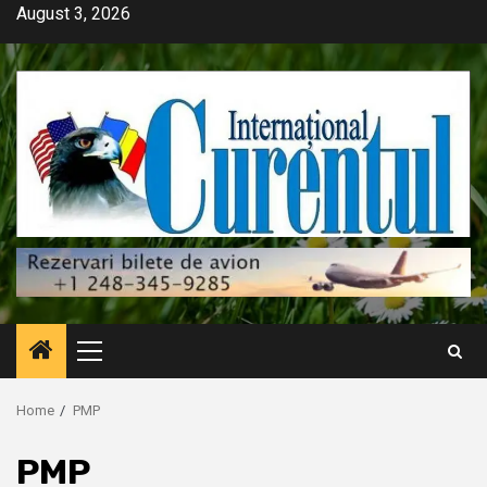
Skip
August 3, 2026
to
content
Primary
Menu
Home
PMP
PMP