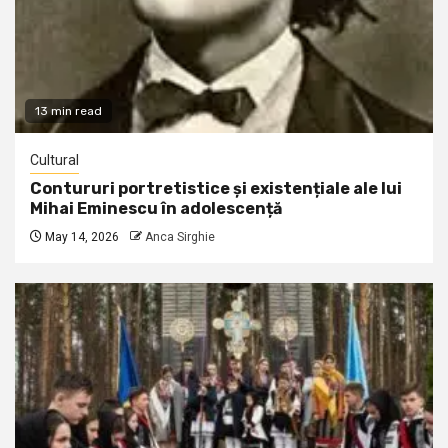
13 min read
Cultural
Contururi portretistice și existențiale ale lui
Mihai Eminescu în adolescență
May 14, 2026
Anca Sirghie