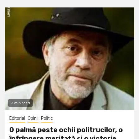
3 min read
Editorial
Opinii
Politic
O palmă peste ochii politrucilor, o
înfrîngere meritată și o victorie