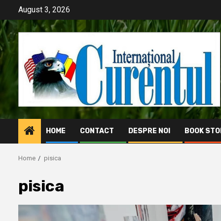
Skip
August 3, 2026
to
content
HOME
CONTACT
DESPRE NOI
BOOK STO
Home
pisica
pisica