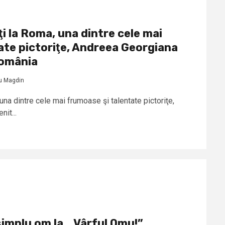
ţi la Roma, una dintre cele mai
ate pictoriţe, Andreea Georgiana
România
u Magdin
una dintre cele mai frumoase şi talentate pictoriţe,
it...
simplu om la… Vârful Omu!”