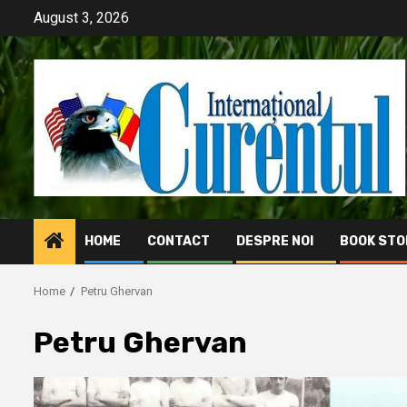
Skip
August 3, 2026
to
content
HOME
CONTACT
DESPRE NOI
BOOK STO
Home
Petru Ghervan
Petru Ghervan