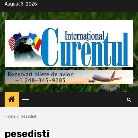
Skip
August 3, 2026
to
content
Primary
Menu
Home
pesedisti
pesedisti