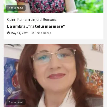
3 min read
Opinii
Romanii din jurul Romaniei
La umbra „fratelui mai mare”
May 14, 2026
Doina Dabija
5 min read