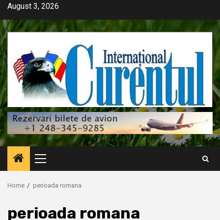
Skip
August 3, 2026
to
content
Primary
Menu
Home
perioada romana
perioada romana