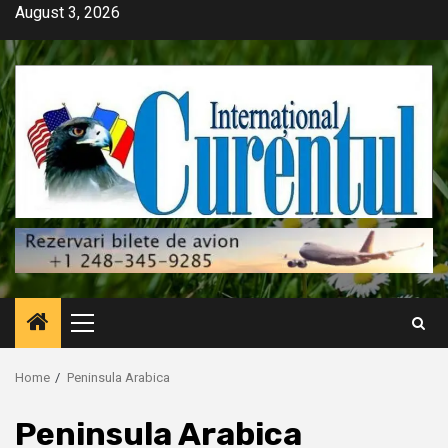
Skip
August 3, 2026
to
content
Primary
Menu
Home
Peninsula Arabica
Peninsula Arabica