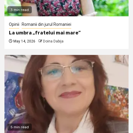
3 min read
Opinii
Romanii din jurul Romaniei
La umbra „fratelui mai mare”
May 14, 2026
Doina Dabija
5 min read