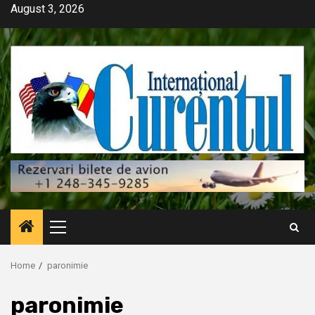
Skip
August 3, 2026
to
content
Primary
Menu
Home
paronimie
paronimie