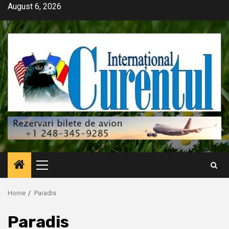
Skip
August 6, 2026
to
content
Primary
Menu
Home
Paradis
Paradis