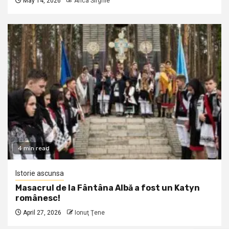
May 14, 2026
Anca Sirghie
4 min read
Istorie ascunsa
Masacrul de la Fântâna Albă a fost un Katyn
românesc!
April 27, 2026
Ionuţ Ţene