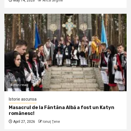
May 14, 2026
Anca Sirghie
4 min read
Istorie ascunsa
Masacrul de la Fântâna Albă a fost un Katyn
românesc!
April 27, 2026
Ionuţ Ţene