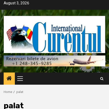
Skip
August 3, 2026
to
content
Primary
Menu
Home
palat
palat