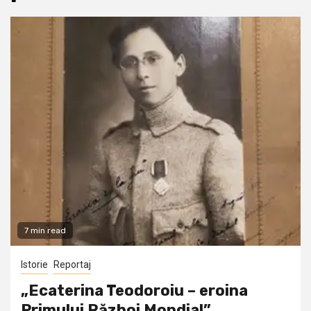
7 min read
Istorie
Reportaj
„Ecaterina Teodoroiu – eroina
Primului Război Mondial”