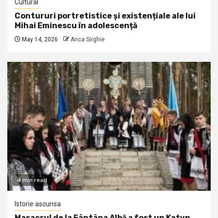
Cultural
Contururi portretistice și existențiale ale lui
Mihai Eminescu în adolescență
May 14, 2026
Anca Sirghie
4 min read
Istorie ascunsa
Masacrul de la Fântâna Albă a fost un Katyn