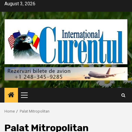
Skip
August 3, 2026
to
content
Primary
Menu
Home
Palat Mitropolitan
Palat Mitropolitan