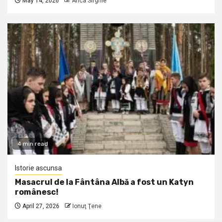
May 14, 2026
Anca Sirghie
4 min read
Istorie ascunsa
Masacrul de la Fântâna Albă a fost un Katyn
românesc!
April 27, 2026
Ionuţ Ţene