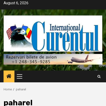
Skip
August 6, 2026
to
content
Primary
Menu
Home
paharel
paharel