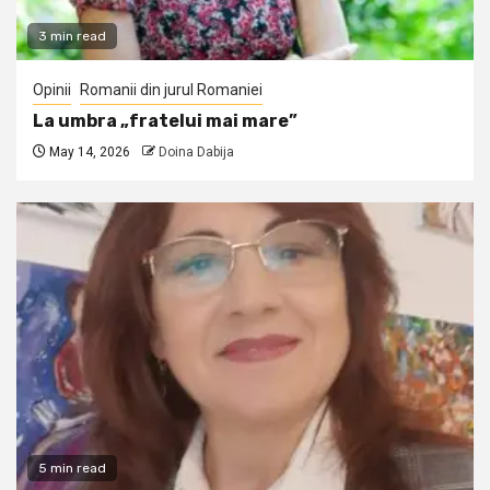
3 min read
Opinii
Romanii din jurul Romaniei
La umbra „fratelui mai mare”
May 14, 2026
Doina Dabija
5 min read