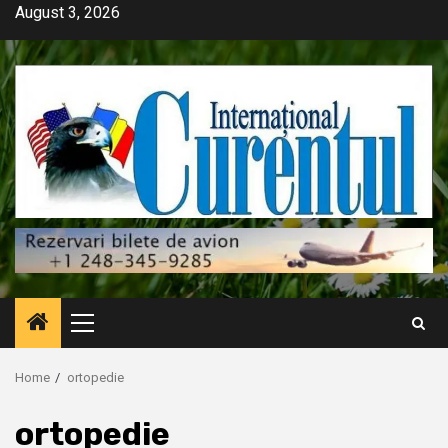
Skip
August 3, 2026
to
content
Primary
Menu
Home
ortopedie
ortopedie