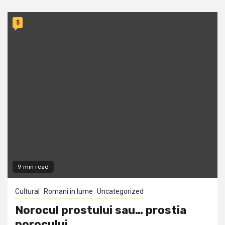
5
9 min read
Cultural
Romani in lume
Uncategorized
Norocul prostului sau… prostia
norocului