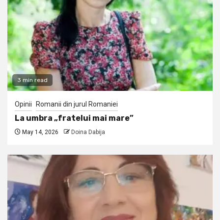
3 min read
Opinii
Romanii din jurul Romaniei
La umbra „fratelui mai mare”
May 14, 2026
Doina Dabija