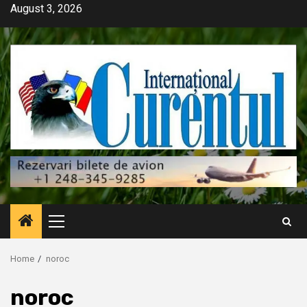
Skip
August 3, 2026
to
content
Primary
Menu
Home
noroc
noroc