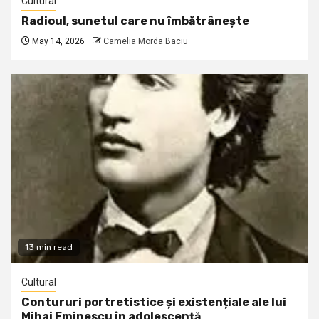
Cultural
Radioul, sunetul care nu îmbătrânește
May 14, 2026
Camelia Morda Baciu
13 min read
Cultural
Contururi portretistice și existențiale ale lui
Mihai Eminescu în adolescență