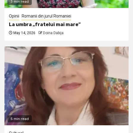
3 min read
Opinii
Romanii din jurul Romaniei
La umbra „fratelui mai mare”
May 14, 2026
Doina Dabija
5 min read