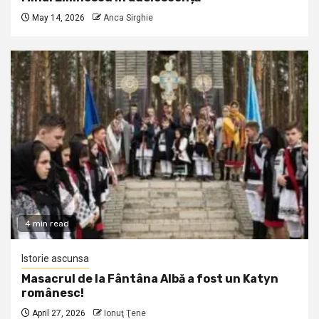
May 14, 2026
Anca Sirghie
4 min read
Istorie ascunsa
Masacrul de la Fântâna Albă a fost un Katyn
românesc!
April 27, 2026
Ionuţ Ţene