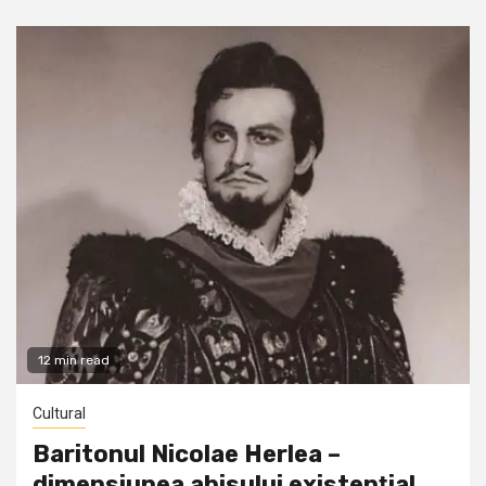
12 min read
Cultural
Baritonul Nicolae Herlea –
dimensiunea abisului existenţial