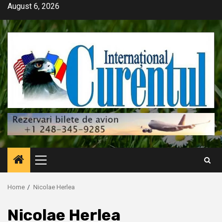
Skip
August 6, 2026
to
content
Primary
Menu
Home
Nicolae Herlea
Nicolae Herlea