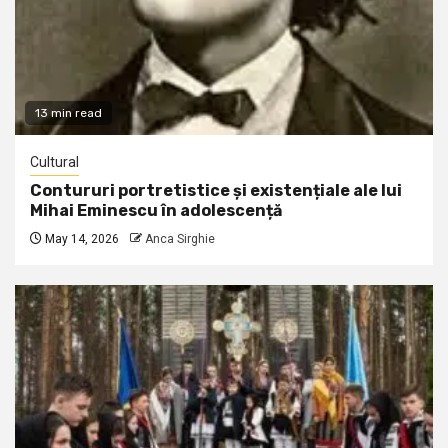
13 min read
Cultural
Contururi portretistice și existențiale ale lui
Mihai Eminescu în adolescență
May 14, 2026
Anca Sirghie