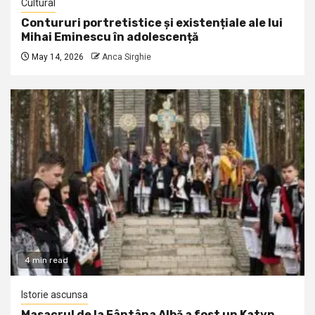
Cultural
Contururi portretistice și existențiale ale lui
Mihai Eminescu în adolescență
May 14, 2026
Anca Sirghie
4 min read
Istorie ascunsa
Masacrul de la Fântâna Albă a fost un Katyn