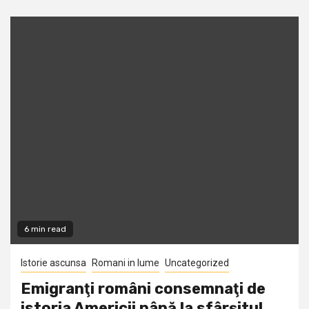
6 min read
Istorie ascunsa
Romani in lume
Uncategorized
Emigranţi români consemnaţi de
istoria Americii până la sfârşitul