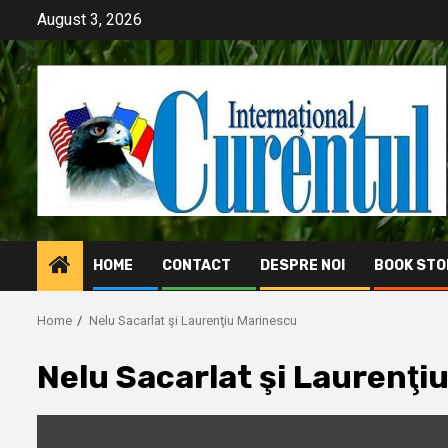
Skip
August 3, 2026
to
content
HOME
CONTACT
DESPRE NOI
BOOK STO
Home
Nelu Sacarlat şi Laurenţiu Marinescu
Nelu Sacarlat şi Laurenţi