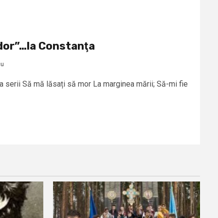
dor”…la Constanţa
cu
ea serii Să mă lăsați să mor La marginea mării; Să-mi fie