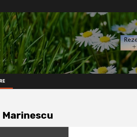
RE
u Marinescu