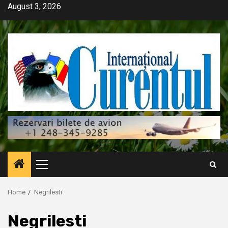
Skip
August 3, 2026
to
content
Primary
Menu
Home
Negrilesti
Negrilesti