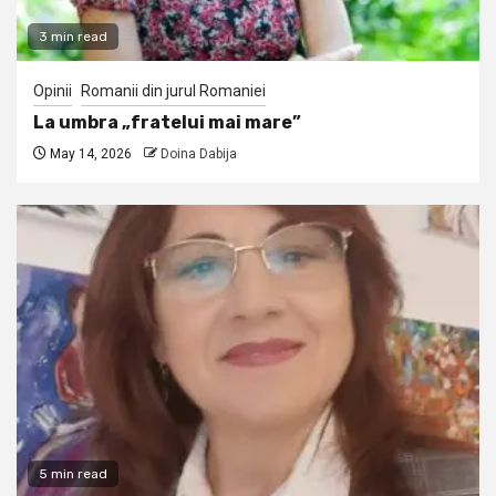
3 min read
Opinii
Romanii din jurul Romaniei
La umbra „fratelui mai mare”
May 14, 2026
Doina Dabija
5 min read