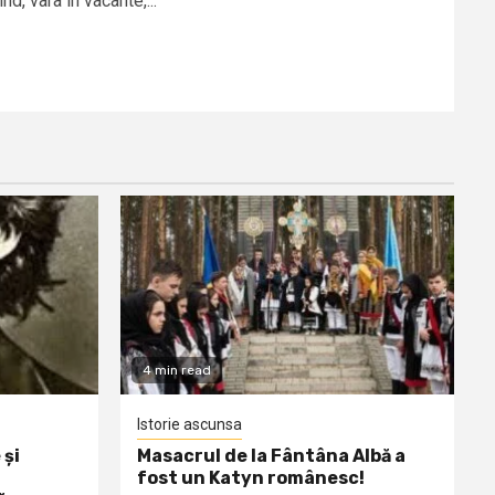
nd, vara in vacante,...
4 min read
Istorie ascunsa
 și
Masacrul de la Fântâna Albă a
fost un Katyn românesc!