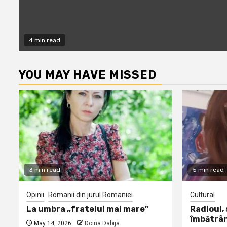
4 min read
YOU MAY HAVE MISSED
3 min read
5 min read
Opinii
Romanii din jurul Romaniei
Cultural
La umbra „fratelui mai mare”
Radioul,
îmbătrâ
May 14, 2026
Doina Dabija