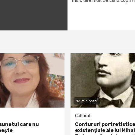
mult, tare mult de când copil fii
13 min read
Cultural
 sunetul care nu
Contururi portretistice
nește
existențiale ale lui Mihai