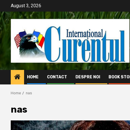
Skip
August 3, 2026
to
content
HOME
CONTACT
DESPRE NOI
BOOK STO
Home
nas
nas