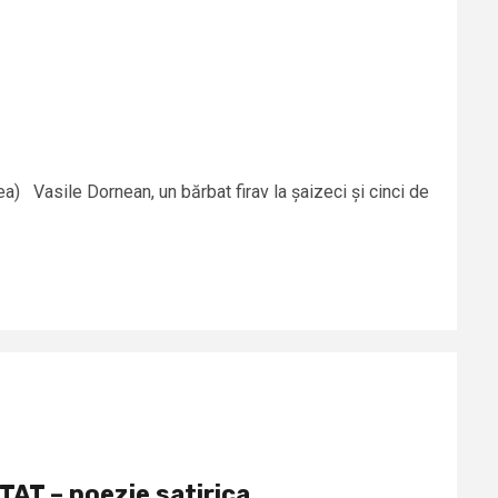
ea) Vasile Dornean, un bărbat firav la șaizeci și cinci de
T – poezie satirica