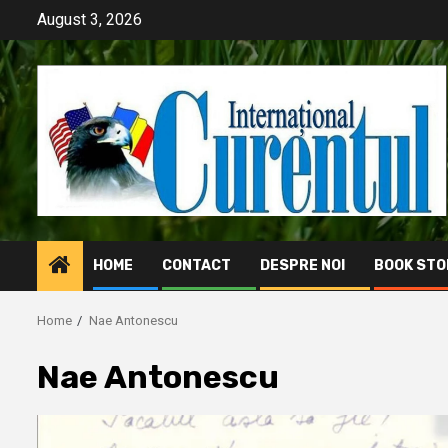
Skip
August 3, 2026
to
content
HOME
CONTACT
DESPRE NOI
BOOK STO
Home
Nae Antonescu
Nae Antonescu