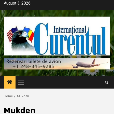
Skip
August 3, 2026
to
content
Primary
Menu
Home
Mukden
Mukden